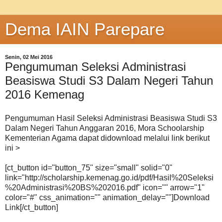
Dema IAIN Parepare
Senin, 02 Mei 2016
Pengumuman Seleksi Administrasi
Beasiswa Studi S3 Dalam Negeri Tahun
2016 Kemenag
Pengumuman Hasil Seleksi Administrasi Beasiswa Studi S3
Dalam Negeri Tahun Anggaran 2016, Mora Schoolarship
Kementerian Agama dapat didownload melalui link berikut
ini >
[ct_button id="button_75" size="small" solid="0"
link="http://scholarship.kemenag.go.id/pdf/Hasil%20Seleksi
%20Administrasi%20BS%202016.pdf" icon="" arrow="1"
color="#" css_animation="" animation_delay=""]Download
Link[/ct_button]