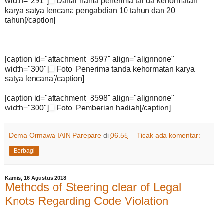
width="291"]
Daftar nama penerima tanda kehormatan
karya satya lencana pengabdian 10 tahun dan 20
tahun[/caption]
[caption id="attachment_8597" align="alignnone"
width="300"]
Foto: Penerima tanda kehormatan karya
satya lencana[/caption]
[caption id="attachment_8598" align="alignnone"
width="300"]
Foto: Pemberian hadiah[/caption]
Dema Ormawa IAIN Parepare
di
06.55
Tidak ada komentar:
Berbagi
Kamis, 16 Agustus 2018
Methods of Steering clear of Legal
Knots Regarding Code Violation