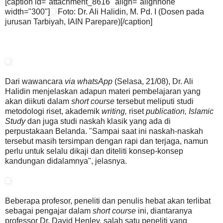
[caption id="attachment_8616" align="alignnone"
width="300"]
Foto: Dr. Ali Halidin, M. Pd. I (Dosen pada
jurusan Tarbiyah, IAIN Parepare)[/caption]
Dari wawancara
via whatsApp
(Selasa, 21/08), Dr. Ali
Halidin menjelaskan adapun materi pembelajaran yang
akan diikuti dalam
short course
tersebut meliputi studi
metodologi riset, akademik
writing,
riset
publication,
Islamic
Study
dan juga studi naskah klasik yang ada di
perpustakaan Belanda. "Sampai saat ini naskah-naskah
tersebut masih tersimpan dengan rapi dan terjaga, namun
perlu untuk selalu dikaji dan diteliti konsep-konsep
kandungan didalamnya", jelasnya.
Beberapa profesor, peneliti dan penulis hebat akan terlibat
sebagai pengajar dalam
short course
ini, diantaranya
professor Dr. David Henley, salah satu peneliti yang