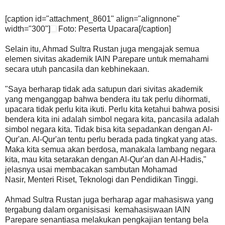
[caption id="attachment_8601" align="alignnone"
width="300"]
Foto: Peserta Upacara[/caption]
Selain itu, Ahmad Sultra Rustan juga mengajak semua
elemen sivitas akademik IAIN Parepare untuk memahami
secara utuh pancasila dan kebhinekaan.
"Saya berharap tidak ada satupun dari sivitas akademik
yang menganggap bahwa bendera itu tak perlu dihormati,
upacara tidak perlu kita ikuti. Perlu kita ketahui bahwa posisi
bendera kita ini adalah simbol negara kita, pancasila adalah
simbol negara kita. Tidak bisa kita sepadankan dengan Al-
Qur'an. Al-Qur'an tentu perlu berada pada tingkat yang atas.
Maka kita semua akan berdosa, manakala lambang negara
kita, mau kita setarakan dengan Al-Qur'an dan Al-Hadis,"
jelasnya usai membacakan sambutan Mohamad
Nasir, Menteri Riset, Teknologi dan Pendidikan Tinggi.
Ahmad Sultra Rustan juga berharap agar mahasiswa yang
tergabung dalam organisisasi kemahasiswaan IAIN
Parepare senantiasa melakukan pengkajian tentang bela