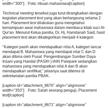
width="300"]
Foto: ribuan mahasiswa[/caption]
Technical meeting
tersebut juga turut dirangkaikan dengan
kegiatan
placement test
yang akan berlangsung selama 2
hari.
Placement test
dilakukan guna mengetahui
kemampuan awal mahasiswa dalam membaca kitab suci Al-
Qur'an. Menurut Ketua panitia, Dr. Hj. Hamdanah Said, hasil
placement test
akan dikategorikan menjadi 4 kategori.
"Kategori pasih akan mendapatkan nilai A, kategori lancar
mendapat B. Mahasiswa yang mendapat nilai C dan D
akan dibina oleh Pusat Pengembangan Sumber Daya
Insani yang Handal (PASIH ) IAIN Parepare sedangkan
mahasiswa yang mendapatkan nilai A dan B akan
mendapatkan sertifikat," jelasnya saat ditemui di
sekretariatan panitia PBAK.
[caption id="attachment_8670" align="alignnone"
width="353"]
Foto: Salah seorang penguji, Placement
test[/caption]
[caption id="attachment_8671" align="alignnone"