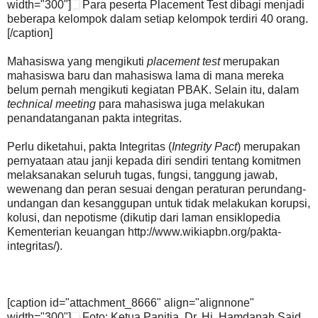
width="300"]
Para peserta Placement Test dibagi menjadi
beberapa kelompok dalam setiap kelompok terdiri 40 orang.
[/caption]
Mahasiswa yang mengikuti
placement test
merupakan
mahasiswa baru dan mahasiswa lama di mana mereka
belum pernah mengikuti kegiatan PBAK. Selain itu, dalam
technical meeting
para mahasiswa juga melakukan
penandatanganan pakta integritas.
Perlu diketahui, pakta Integritas (
Integrity Pact
) merupakan
pernyataan atau janji kepada diri sendiri tentang komitmen
melaksanakan seluruh tugas, fungsi, tanggung jawab,
wewenang dan peran sesuai dengan peraturan perundang-
undangan dan kesanggupan untuk tidak melakukan korupsi,
kolusi, dan nepotisme (dikutip dari laman ensiklopedia
Kementerian keuangan http://www.wikiapbn.org/pakta-
integritas/).
[caption id="attachment_8666" align="alignnone"
width="300"]
Foto: Ketua Panitia, Dr. Hj. Hamdanah Said,