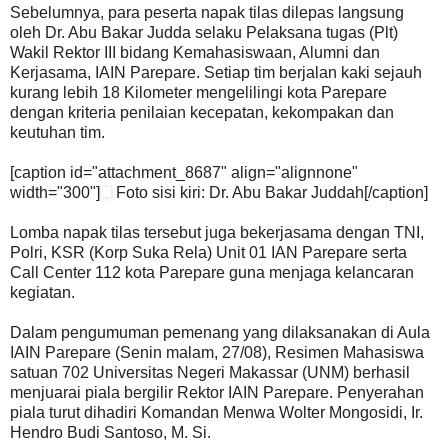
Sebelumnya, para peserta napak tilas dilepas langsung
oleh Dr. Abu Bakar Judda selaku Pelaksana tugas (Plt)
Wakil Rektor III bidang Kemahasiswaan, Alumni dan
Kerjasama, IAIN Parepare. Setiap tim berjalan kaki sejauh
kurang lebih 18 Kilometer mengelilingi kota Parepare
dengan kriteria penilaian kecepatan, kekompakan dan
keutuhan tim.
[caption id="attachment_8687" align="alignnone"
width="300"]
Foto sisi kiri: Dr. Abu Bakar Juddah[/caption]
Lomba napak tilas tersebut juga bekerjasama dengan TNI,
Polri, KSR (Korp Suka Rela) Unit 01 IAN Parepare serta
Call Center 112 kota Parepare guna menjaga kelancaran
kegiatan.
Dalam pengumuman pemenang yang dilaksanakan di Aula
IAIN Parepare (Senin malam, 27/08), Resimen Mahasiswa
satuan 702 Universitas Negeri Makassar (UNM) berhasil
menjuarai piala bergilir Rektor IAIN Parepare. Penyerahan
piala turut dihadiri Komandan Menwa Wolter Mongosidi, Ir.
Hendro Budi Santoso, M. Si.