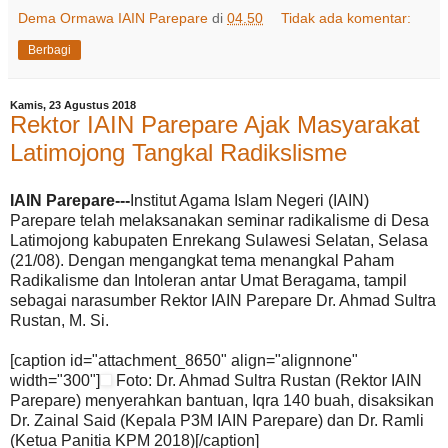
Dema Ormawa IAIN Parepare
di
04.50
Tidak ada komentar:
Berbagi
Kamis, 23 Agustus 2018
Rektor IAIN Parepare Ajak Masyarakat
Latimojong Tangkal Radikslisme
IAIN Parepare---
Institut Agama Islam Negeri (IAIN)
Parepare telah melaksanakan seminar radikalisme di Desa
Latimojong kabupaten Enrekang Sulawesi Selatan, Selasa
(21/08). Dengan mengangkat tema menangkal Paham
Radikalisme dan Intoleran antar Umat Beragama, tampil
sebagai narasumber Rektor IAIN Parepare Dr. Ahmad Sultra
Rustan, M. Si.
[caption id="attachment_8650" align="alignnone"
width="300"]
Foto: Dr. Ahmad Sultra Rustan (Rektor IAIN
Parepare) menyerahkan bantuan, Iqra 140 buah, disaksikan
Dr. Zainal Said (Kepala P3M IAIN Parepare) dan Dr. Ramli
(Ketua Panitia KPM 2018)[/caption]