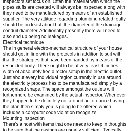
inspectors set focus on. Often the material with which the
pipes stuffs are created will always be inspected along with
they need to be manufactured by means of an established
supplier. The very attitude regarding plumbing related really
should be on least about half the diameter of the drainage
conduit diameter. Additionally presently there will need to
also end up being no leakages.
Electrical technique
The in general electro-mechanical structure of your house
should get in line with the protocols in addition to suit with
that the strategies that have been handed by means of the
respected body. There ought to be at very least 4 inches
width of absolutely free director setup in the electric outlet.
Just about every individual region currently in use around
the electricity process has to be manufactured simply by a
recognized shape. The space amongst the outlets will
furthermore be examined by the actual inspector. Whenever
they happen to be definitely not around accordance having
the plan then simply you is going to be offered which
includes a computer code violation recognize.
Mounting inspection
There's a host with items that one needs to keep in thoughts
to be sure that the casings are usually sufficient. Typically