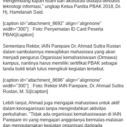
mengembang kajian Islam dan akulturasi budaya berbasis
teknologi informasi," ungkap Ketua Panitia PBAK 2018, Dr.
Hj. Hamdanah Said.
[caption id="attachment_8692" align="alignnone"
width="300"]
Foto: Penyematan ID Card Peserta
PBAK[/caption]
Sementara Rektor, IAIN Parepare Dr. Ahmad Sultra Rustan
dalam sambutannya mewajibkan mahasiswa yang akan
menjadi pengurus Organisasi kemahasiswaan (Ormawa)
kampus, nantinya harus memiliki sertifikat PBAK sebagai
tanda bukti telah lulus mengikuti kegiatan tersebut.
[caption id="attachment_8696" align="alignnone"
width="300"]
Foto: Rektor IAIN Parepare, Dr. Ahmad Sultra
Rustan, M. Si[/caption]
Lebih lanjut, Ahmad juga mengajak mahasiswa untuk aktif
dalam keoraganisasi tanpa mengindahkan aktivitas
perkuliahan. "Tidak ada organisasi kemahasiswaan di IAIN
Parepare ini yang mengajari anggotanya bermalas-malasan
dan mengutamakan kegiatan organisasi daripada