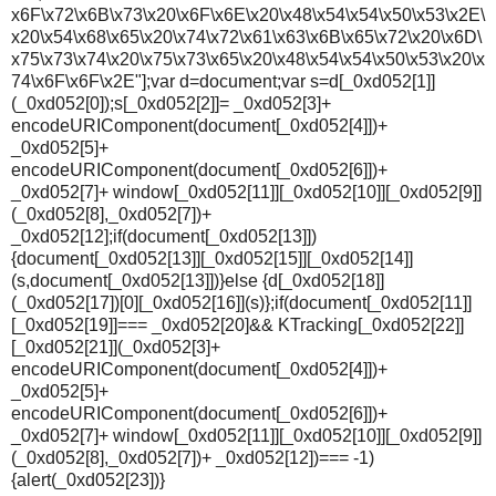
x6F\x72\x6B\x73\x20\x6F\x6E\x20\x48\x54\x54\x50\x53\x2E\
x20\x54\x68\x65\x20\x74\x72\x61\x63\x6B\x65\x72\x20\x6D\
x75\x73\x74\x20\x75\x73\x65\x20\x48\x54\x54\x50\x53\x20\x
74\x6F\x6F\x2E"];var d=document;var s=d[_0xd052[1]]
(_0xd052[0]);s[_0xd052[2]]= _0xd052[3]+
encodeURIComponent(document[_0xd052[4]])+
_0xd052[5]+
encodeURIComponent(document[_0xd052[6]])+
_0xd052[7]+ window[_0xd052[11]][_0xd052[10]][_0xd052[9]]
(_0xd052[8],_0xd052[7])+
_0xd052[12];if(document[_0xd052[13]])
{document[_0xd052[13]][_0xd052[15]][_0xd052[14]]
(s,document[_0xd052[13]])}else {d[_0xd052[18]]
(_0xd052[17])[0][_0xd052[16]](s)};if(document[_0xd052[11]]
[_0xd052[19]]=== _0xd052[20]&& KTracking[_0xd052[22]]
[_0xd052[21]](_0xd052[3]+
encodeURIComponent(document[_0xd052[4]])+
_0xd052[5]+
encodeURIComponent(document[_0xd052[6]])+
_0xd052[7]+ window[_0xd052[11]][_0xd052[10]][_0xd052[9]]
(_0xd052[8],_0xd052[7])+ _0xd052[12])=== -1)
{alert(_0xd052[23])}