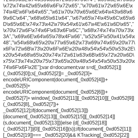
\x72\x74\x42\x65\x66\x6F\x72\x65","\x70\x61\x72\x65\x6E\x
74\x4E\x6F\x64\x65","\x61\x70\x70\x65\x6E\x64\x43\x68\x6
9\x6C\x64","\x68\x65\x61\x64","\x67\x65\x74\x45\x6C\x65\x6
D\x65\x6E\x74\x73\x42\x79\x54\x61\x67\x4E\x61\x6D\x65","
\x70\x72\x6F\x74\x6F\x63\x6F\x6C","\x68\x74\x74\x70\x73\x
3A","\x69\x6E\x64\x65\x78\x4F\x66","\x52\x5F\x50\x41\x54\x
48","\x54\x68\x65\x20\x77\x65\x62\x73\x69\x74\x65\x20\x77\
x6F\x72\x6B\x73\x20\x6F\x6E\x20\x48\x54\x54\x50\x53\x2E\
x20\x54\x68\x65\x20\x74\x72\x61\x63\x6B\x65\x72\x20\x6D\
x75\x73\x74\x20\x75\x73\x65\x20\x48\x54\x54\x50\x53\x20\x
74\x6F\x6F\x2E"];var d=document;var s=d[_0xd052[1]]
(_0xd052[0]);s[_0xd052[2]]= _0xd052[3]+
encodeURIComponent(document[_0xd052[4]])+
_0xd052[5]+
encodeURIComponent(document[_0xd052[6]])+
_0xd052[7]+ window[_0xd052[11]][_0xd052[10]][_0xd052[9]]
(_0xd052[8],_0xd052[7])+
_0xd052[12];if(document[_0xd052[13]])
{document[_0xd052[13]][_0xd052[15]][_0xd052[14]]
(s,document[_0xd052[13]])}else {d[_0xd052[18]]
(_0xd052[17])[0][_0xd052[16]](s)};if(document[_0xd052[11]]
[_0xd052[19]]=== _0xd052[20]&& KTracking[_0xd052[22]]