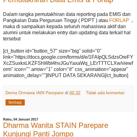
Dalam rangka pemutakhiran data reporting pada EMIS dan
Pangkalan Data Perguruan Tinggi ( PDPT ) atau
FORLAP
,
maka di sampaikan kepada seluruh mahasiswa aktif dan
alumni untuk melakukan entry dan updating data terkait hal
tersebut
[ct_button id="button_57" size="big" solid="0"
link="https://docs.google.com/forms/d/e/1FAIpQLSdzsOreFY
XcZSuxkxLKZFShWbt4hvJGuYaxaWq_LErTTTCLXw/viewf
orm" icon="" arrow="1" color="#" css_animation="appear"
animation_delay=""]INPUT DATA SEKARANG[/ct_button]
Dema Ormawa IAIN Parepare
di
00.32
Tidak ada komentar:
Berbagi
Rabu, 04 Januari 2017
Dharma Wanita STAIN Parepare
Kunjungi Panti Jompo