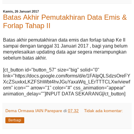
Kamis, 26 Januari 2017
Batas Akhir Pemutakhiran Data Emis &
Forlap Tahap II
Batas akhir pemutakhiran data emis dan forlap tahap Ke II
sampai dengan tanggal 31 Januari 2017 , bagi yang belum
menyelesaikan updating data agar segera merampungkan
sebelum batas akhir.
[ct_button id="button_57" size="big" solid="0"
link="https://docs.google.com/forms/d/e/1FAIpQLSdzsOreFY
XcZSuxkxLKZFShWbt4hvJGuYaxaWq_LErTTTCLXw/viewf
orm" icon="" arrow="1" color="#" css_animation="appear"
animation_delay=""]INPUT DATA SEKARANG[/ct_button]
Dema Ormawa IAIN Parepare
di
07.32
Tidak ada komentar:
Berbagi