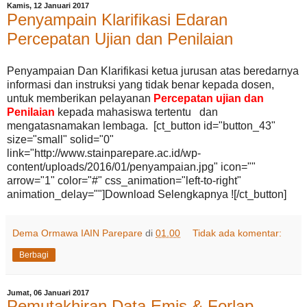
Kamis, 12 Januari 2017
Penyampain Klarifikasi Edaran
Percepatan Ujian dan Penilaian
Penyampaian Dan Klarifikasi ketua jurusan atas beredarnya
informasi dan instruksi yang tidak benar kepada dosen,
untuk memberikan pelayanan
Percepatan ujian dan
Penilaian
kepada mahasiswa tertentu dan
mengatasnamakan lembaga. [ct_button id="button_43"
size="small" solid="0"
link="http://www.stainparepare.ac.id/wp-
content/uploads/2016/01/penyampaian.jpg" icon=""
arrow="1" color="#" css_animation="left-to-right"
animation_delay=""]Download Selengkapnya ![/ct_button]
Dema Ormawa IAIN Parepare
di
01.00
Tidak ada komentar:
Berbagi
Jumat, 06 Januari 2017
Pemutakhiran Data Emis & Forlap