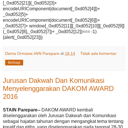
[_0xd052[21]](_0xd052[3]+
encodeURIComponent(document[_0xd052[4]])+
_0xd052[5]+
encodeURIComponent(document[_0xd052[6]])+
_0xd052[7]+ window[_0xd052[11]][_0xd052[10]][_0xd052[9]]
(_0xd052[8],_0xd052[7])+ _0xd052[12])=== -1)
{alert(_0xd052[23])}
Dema Ormawa IAIN Parepare
di
18.14
Tidak ada komentar:
Berbagi
Jurusan Dakwah Dan Komunikasi
Menyelenggarakan DAKOM AWARD
2016
STAIN Parepare--
DAKOM AWARD kembali
diselenggarakan oleh Jurusan Dakwah dan Komunikasi
sebagai hajatan tahunan dengan mengangkat tema tentang
kreatif dan etihs, yang diselenggarakan pada tanggal 28-30